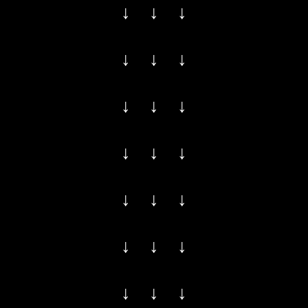
↓ ↓ ↓
↓ ↓ ↓
↓ ↓ ↓
↓ ↓ ↓
↓ ↓ ↓
↓ ↓ ↓
↓ ↓ ↓