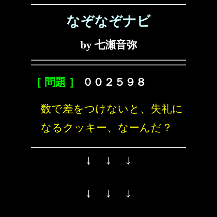
なぞなぞナビ
by 七瀬音弥
［ 問題 ］
００２５９８
数で差をつけないと、失礼に
なるクッキー、なーんだ？
↓ ↓ ↓
↓ ↓ ↓