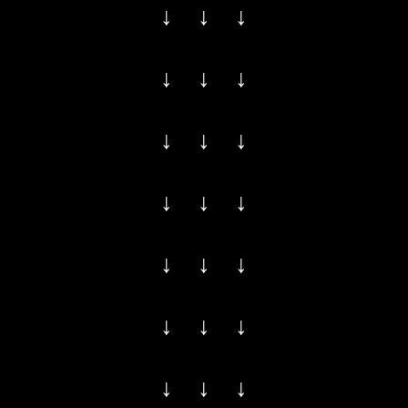
↓ ↓ ↓
↓ ↓ ↓
↓ ↓ ↓
↓ ↓ ↓
↓ ↓ ↓
↓ ↓ ↓
↓ ↓ ↓