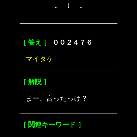
↓ ↓ ↓
［ 答え ］
００２４７６
マイタケ
［ 解説 ］
まー、言ったっけ？
［ 関連キーワード ］