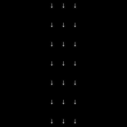
↓ ↓ ↓
↓ ↓ ↓
↓ ↓ ↓
↓ ↓ ↓
↓ ↓ ↓
↓ ↓ ↓
↓ ↓ ↓