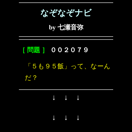
なぞなぞナビ
by 七瀬音弥
［ 問題 ］
００２０７９
「５も９５飯」って、なーん
だ？
↓ ↓ ↓
↓ ↓ ↓