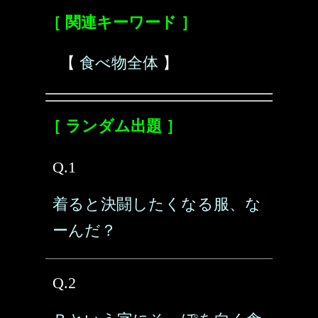
［ 関連キーワード ］
【
食べ物全体
】
［ ランダム出題 ］
Q.1
着ると決闘したくなる服、な
ーんだ？
Q.2