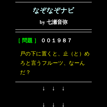
なぞなぞナビ
by 七瀬音弥
［ 問題 ］
００１９８７
戸の下に置くと、止（と）め
ろと言うフルーツ、なーん
だ？
↓ ↓ ↓
↓ ↓ ↓