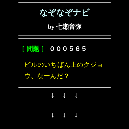
なぞなぞナビ
by 七瀬音弥
［ 問題 ］
０００５６５
ビルのいちばん上のクジョ
ウ、なーんだ？
↓ ↓ ↓
↓ ↓ ↓