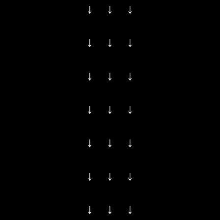
↓ ↓ ↓
↓ ↓ ↓
↓ ↓ ↓
↓ ↓ ↓
↓ ↓ ↓
↓ ↓ ↓
↓ ↓ ↓